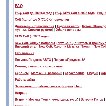
FAQ
FAQ. Colt до 2002(3) года
|
FAQ. NEW Colt с 2002 года
|
FAQ.
Colt (Кольт) до 5 (СJ/CK) поколения
Двигатель и трансмиссия
|
Ходовая часть
|
Кузов. Оборудо
журнал
,
Своими руками
) |
Общие вопросы
NEW Colt (с 2002 года)
New Colt. Общие вопросы
|
New Colt. Двигатель и трансми
Внешний вид.
|
New Colt. Салон и Музыка
|
Тюнинг New Col
Объявления
Покупка/Продажа АВТО
|
Покупка/Продажа З/Ч
Ремонт, запчасти, страхование
Сервисы
|
Магазины, разборки
|
Страхование
|
Скидки
|
Оф
Работа сайта
Замечания по работе сайта и форума
|
Тест
Встречи
Встречи Москва
(
Гонки, челенджы, тусы
) |
Встречи Питер
|