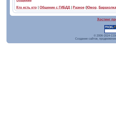
Общение
Кто есть кто
|
Общение с ГИБДД
|
Разное
(
Юмор
,
Барахолк
Хостинг пр
© 2006-2024 CO
Создание сайтов, продвижение